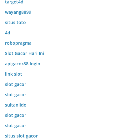
target4d
wayang8899
situs toto
4d
robopragma
Slot Gacor Hari Ini
apigacor88 login
link slot
slot gacor
slot gacor
sultanlido
slot gacor
slot gacor
situs slot gacor