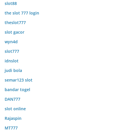
slot88
the slot 777 login
theslot777
slot gacor
wyn4d
slot777
idnslot
judi bola
semar123 slot
bandar togel
DAN777
slot online
Rajaspin
MT777