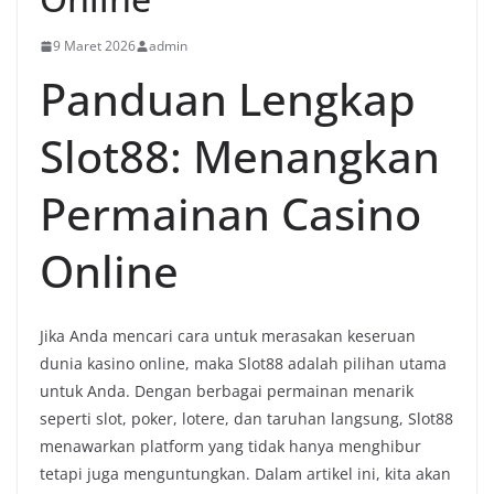
9 Maret 2026
admin
Panduan Lengkap
Slot88: Menangkan
Permainan Casino
Online
Jika Anda mencari cara untuk merasakan keseruan
dunia kasino online, maka Slot88 adalah pilihan utama
untuk Anda. Dengan berbagai permainan menarik
seperti slot, poker, lotere, dan taruhan langsung, Slot88
menawarkan platform yang tidak hanya menghibur
tetapi juga menguntungkan. Dalam artikel ini, kita akan