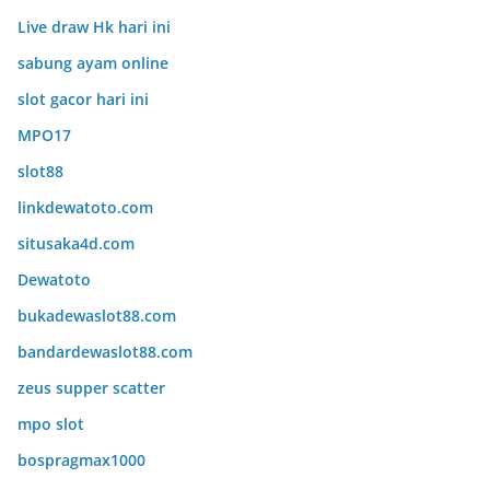
Live draw Hk hari ini
sabung ayam online
slot gacor hari ini
MPO17
slot88
linkdewatoto.com
situsaka4d.com
Dewatoto
bukadewaslot88.com
bandardewaslot88.com
zeus supper scatter
mpo slot
bospragmax1000