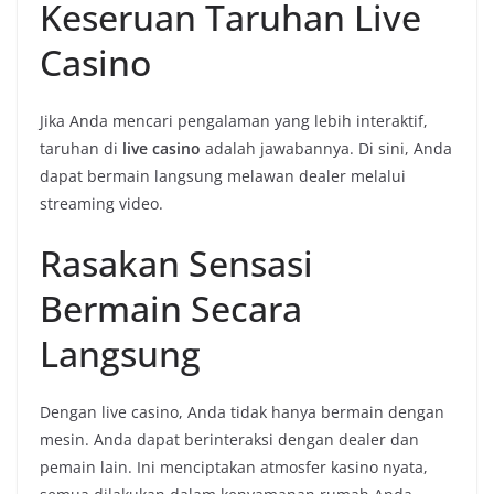
Keseruan Taruhan Live
Casino
Jika Anda mencari pengalaman yang lebih interaktif,
taruhan di
live casino
adalah jawabannya. Di sini, Anda
dapat bermain langsung melawan dealer melalui
streaming video.
Rasakan Sensasi
Bermain Secara
Langsung
Dengan live casino, Anda tidak hanya bermain dengan
mesin. Anda dapat berinteraksi dengan dealer dan
pemain lain. Ini menciptakan atmosfer kasino nyata,