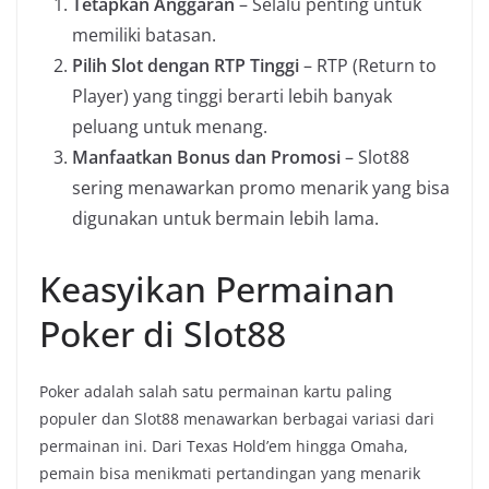
Tetapkan Anggaran
– Selalu penting untuk
memiliki batasan.
Pilih Slot dengan RTP Tinggi
– RTP (Return to
Player) yang tinggi berarti lebih banyak
peluang untuk menang.
Manfaatkan Bonus dan Promosi
– Slot88
sering menawarkan promo menarik yang bisa
digunakan untuk bermain lebih lama.
Keasyikan Permainan
Poker di Slot88
Poker adalah salah satu permainan kartu paling
populer dan Slot88 menawarkan berbagai variasi dari
permainan ini. Dari Texas Hold’em hingga Omaha,
pemain bisa menikmati pertandingan yang menarik