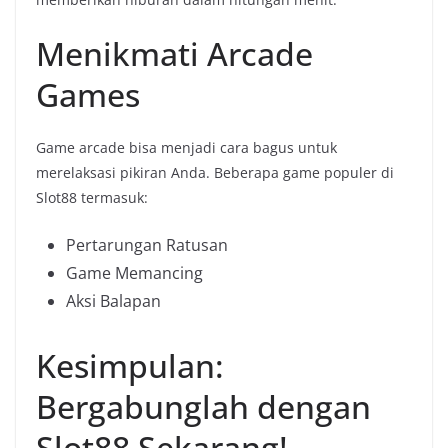
Menikmati Arcade
Games
Game arcade bisa menjadi cara bagus untuk
merelaksasi pikiran Anda. Beberapa game populer di
Slot88 termasuk:
Pertarungan Ratusan
Game Memancing
Aksi Balapan
Kesimpulan:
Bergabunglah dengan
Slot88 Sekarang!