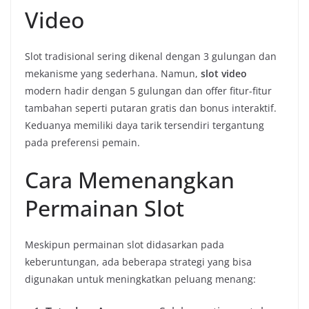
Video
Slot tradisional sering dikenal dengan 3 gulungan dan
mekanisme yang sederhana. Namun,
slot video
modern hadir dengan 5 gulungan dan offer fitur-fitur
tambahan seperti putaran gratis dan bonus interaktif.
Keduanya memiliki daya tarik tersendiri tergantung
pada preferensi pemain.
Cara Memenangkan
Permainan Slot
Meskipun permainan slot didasarkan pada
keberuntungan, ada beberapa strategi yang bisa
digunakan untuk meningkatkan peluang menang: