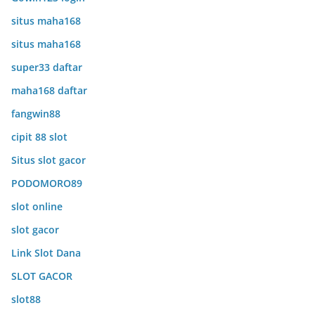
situs maha168
situs maha168
super33 daftar
maha168 daftar
fangwin88
cipit 88 slot
Situs slot gacor
PODOMORO89
slot online
slot gacor
Link Slot Dana
SLOT GACOR
slot88