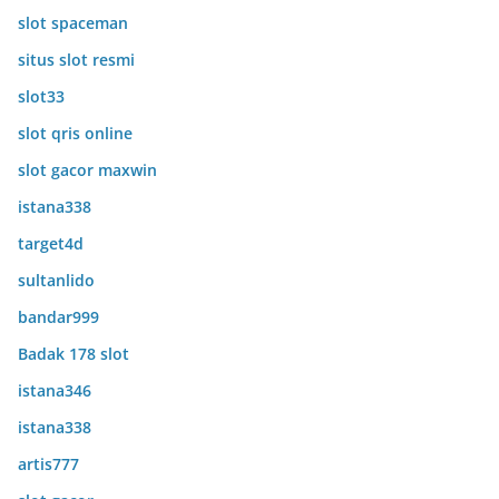
slot spaceman
situs slot resmi
slot33
slot qris online
slot gacor maxwin
istana338
target4d
sultanlido
bandar999
Badak 178 slot
istana346
istana338
artis777