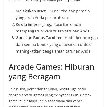
Melakukan Riset
– Kenali tim dan pemain
yang akan Anda pertaruhkan.
Kelola Emosi
– Jangan biarkan emosi
mempengaruhi keputusan taruhan Anda.
Gunakan Bonus Taruhan
– Ambil keuntungan
dari semua bonus yang ditawarkan untuk
meningkatkan pengalaman taruhan Anda.
Arcade Games: Hiburan
yang Beragam
Selain slot, poker dan taruhan, Slot88 juga hadir
dengan
arcade games
yang menyenangkan. Game-
game ini biasanya lebih sederhana dan cepat,
memberikan hiburan dalam hitungan menit.