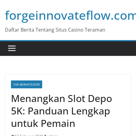
Skip
forgeinnovateflow.co
to
content
Daftar Berita Tentang Situs Casino Teraman
TAK BERKATEGORI
Menangkan Slot Depo
5K: Panduan Lengkap
untuk Pemain