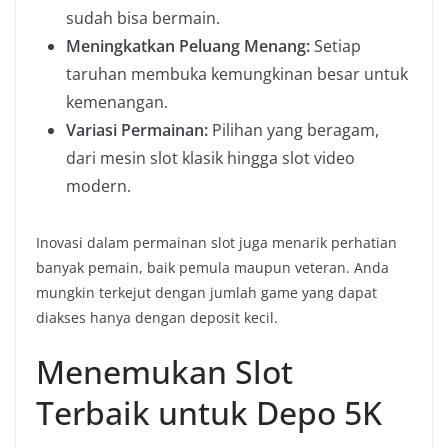
sudah bisa bermain.
Meningkatkan Peluang Menang:
Setiap
taruhan membuka kemungkinan besar untuk
kemenangan.
Variasi Permainan:
Pilihan yang beragam,
dari mesin slot klasik hingga slot video
modern.
Inovasi dalam permainan slot juga menarik perhatian
banyak pemain, baik pemula maupun veteran. Anda
mungkin terkejut dengan jumlah game yang dapat
diakses hanya dengan deposit kecil.
Menemukan Slot
Terbaik untuk Depo 5K