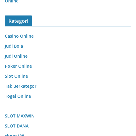
Online
Kategori
Casino Online
Judi Bola
Judi Online
Poker Online
Slot Online
Tak Berkategori
Togel Online
SLOT MAXWIN
SLOT DANA
sbobet88