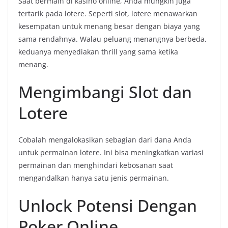
Saat bermain di kasino online, Anda mungkin juga
tertarik pada lotere. Seperti slot, lotere menawarkan
kesempatan untuk menang besar dengan biaya yang
sama rendahnya. Walau peluang menangnya berbeda,
keduanya menyediakan thrill yang sama ketika
menang.
Mengimbangi Slot dan
Lotere
Cobalah mengalokasikan sebagian dari dana Anda
untuk permainan lotere. Ini bisa meningkatkan variasi
permainan dan menghindari kebosanan saat
mengandalkan hanya satu jenis permainan.
Unlock Potensi Dengan
Poker Online