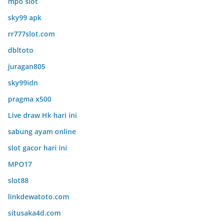
mpo slot
sky99 apk
rr777slot.com
dbltoto
juragan805
sky99idn
pragma x500
Live draw Hk hari ini
sabung ayam online
slot gacor hari ini
MPO17
slot88
linkdewatoto.com
situsaka4d.com