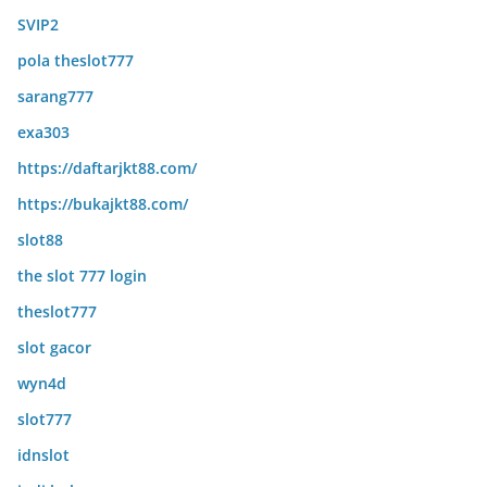
SVIP2
pola theslot777
sarang777
exa303
https://daftarjkt88.com/
https://bukajkt88.com/
slot88
the slot 777 login
theslot777
slot gacor
wyn4d
slot777
idnslot