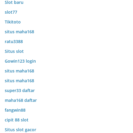
Slot baru
slot77
Tikitoto
situs maha168
ratu3388
Situs slot
Gowin123 login
situs maha168
situs maha168
super33 daftar
maha168 daftar
fangwin88
cipit 88 slot
Situs slot gacor