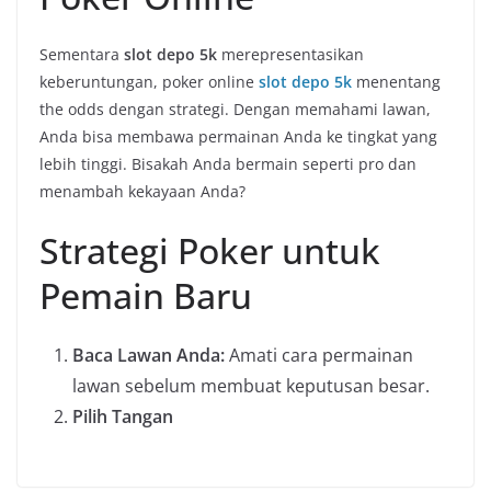
Sementara
slot depo 5k
merepresentasikan
keberuntungan, poker online
slot depo 5k
menentang
the odds dengan strategi. Dengan memahami lawan,
Anda bisa membawa permainan Anda ke tingkat yang
lebih tinggi. Bisakah Anda bermain seperti pro dan
menambah kekayaan Anda?
Strategi Poker untuk
Pemain Baru
Baca Lawan Anda:
Amati cara permainan
lawan sebelum membuat keputusan besar.
Pilih Tangan