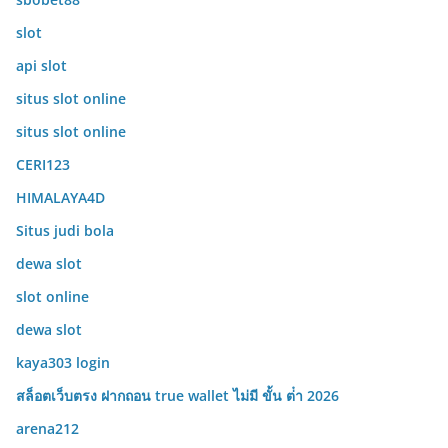
slot
api slot
situs slot online
situs slot online
CERI123
HIMALAYA4D
Situs judi bola
dewa slot
slot online
dewa slot
kaya303 login
สล็อตเว็บตรง ฝากถอน true wallet ไม่มี ขั้น ต่ํา 2026
arena212