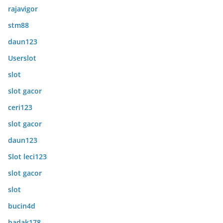
rajavigor
stm88
daun123
Userslot
slot
slot gacor
ceri123
slot gacor
daun123
Slot leci123
slot gacor
slot
bucin4d
badak178