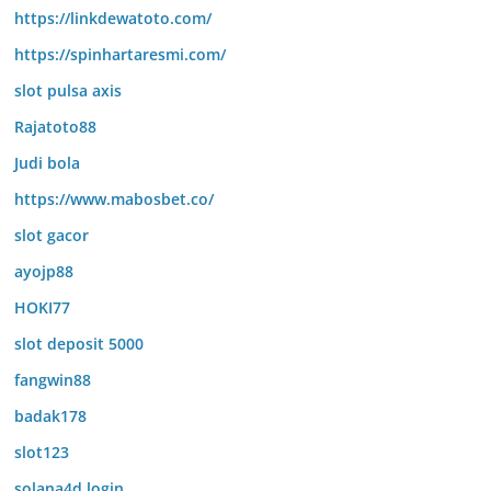
https://linkdewatoto.com/
https://spinhartaresmi.com/
slot pulsa axis
Rajatoto88
Judi bola
https://www.mabosbet.co/
slot gacor
ayojp88
HOKI77
slot deposit 5000
fangwin88
badak178
slot123
solana4d login