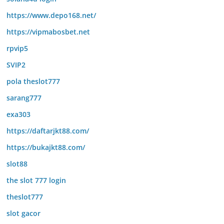
https://www.depo168.net/
https://vipmabosbet.net
rpvip5
SVIP2
pola theslot777
sarang777
exa303
https://daftarjkt88.com/
https://bukajkt88.com/
slot88
the slot 777 login
theslot777
slot gacor