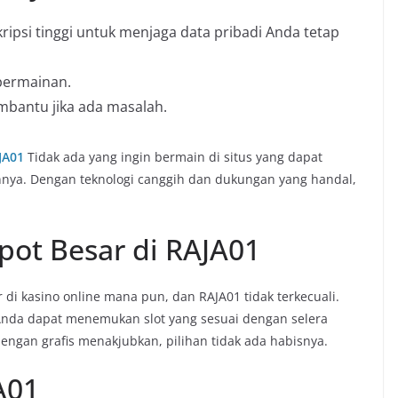
ripsi tinggi untuk menjaga data pribadi Anda tetap
permainan.
bantu jika ada masalah.
JA01
Tidak ada yang ingin bermain di situs yang dapat
nya. Dengan teknologi canggih dan dukungan yang handal,
pot Besar di RAJA01
 di kasino online mana pun, dan RAJA01 tidak terkecuali.
nda dapat menemukan slot yang sesuai dengan selera
dengan grafis menakjubkan, pilihan tidak ada habisnya.
JA01