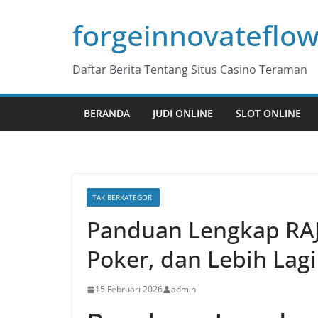
Skip
forgeinnovateflo
to
content
Daftar Berita Tentang Situs Casino Teraman
BERANDA
JUDI ONLINE
SLOT ONLINE
TAK BERKATEGORI
Panduan Lengkap RAJ
Poker, dan Lebih Lagi
15 Februari 2026
admin