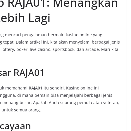
p RAJA01: Menangkan
Lebih Lagi
ang mencari pengalaman bermain kasino online yang
tepat. Dalam artikel ini, kita akan menyelami berbagai jenis
ottery, poker, live casino, sportsbook, dan arcade. Mari kita
ar RAJA01
untuk memahami
RAJA01
itu sendiri. Kasino online ini
guna, di mana pemain bisa menjelajahi berbagai jenis
menang besar. Apakah Anda seorang pemula atau veteran,
 untuk semua orang.
cayaan