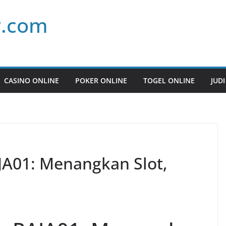
w.com
CASINO ONLINE
POKER ONLINE
TOGEL ONLINE
JUD
A01: Menangkan Slot,