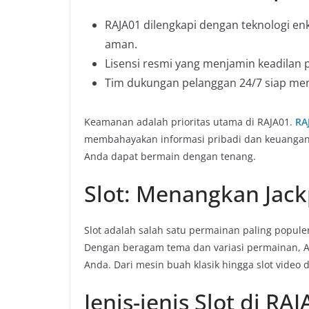
RAJA01 dilengkapi dengan teknologi enk
aman.
Lisensi resmi yang menjamin keadilan 
Tim dukungan pelanggan 24/7 siap mem
Keamanan adalah prioritas utama di RAJA01.
RA
membahayakan informasi pribadi dan keuangan
Anda dapat bermain dengan tenang.
Slot: Menangkan Jack
Slot adalah salah satu permainan paling populer
Dengan beragam tema dan variasi permainan, A
Anda. Dari mesin buah klasik hingga slot video 
Jenis-jenis Slot di RA