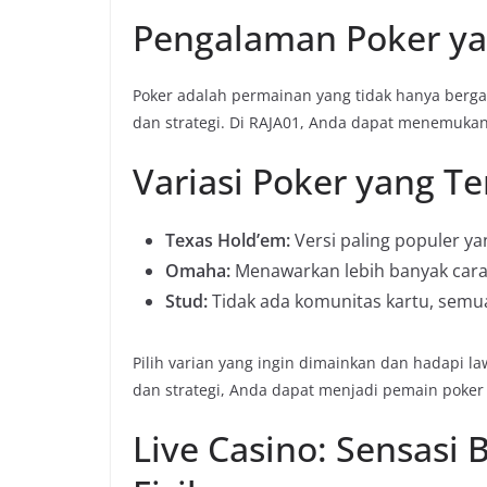
Pengalaman Poker ya
Poker adalah permainan yang tidak hanya berg
dan strategi. Di RAJA01, Anda dapat menemuka
Variasi Poker yang Te
Texas Hold’em:
Versi paling populer ya
Omaha:
Menawarkan lebih banyak cara
Stud:
Tidak ada komunitas kartu, semu
Pilih varian yang ingin dimainkan dan hadapi
dan strategi, Anda dapat menjadi pemain poker 
Live Casino: Sensasi 