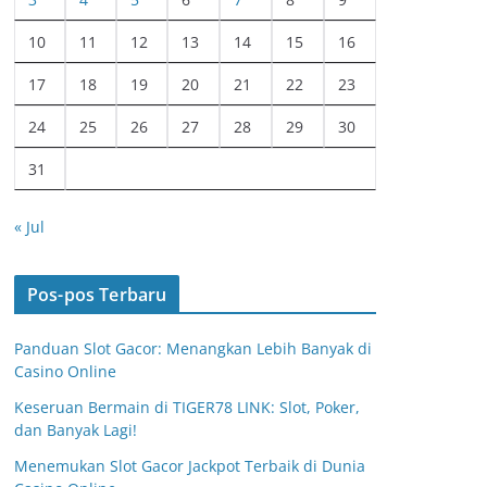
10
11
12
13
14
15
16
17
18
19
20
21
22
23
24
25
26
27
28
29
30
31
« Jul
Pos-pos Terbaru
Panduan Slot Gacor: Menangkan Lebih Banyak di
Casino Online
Keseruan Bermain di TIGER78 LINK: Slot, Poker,
dan Banyak Lagi!
Menemukan Slot Gacor Jackpot Terbaik di Dunia