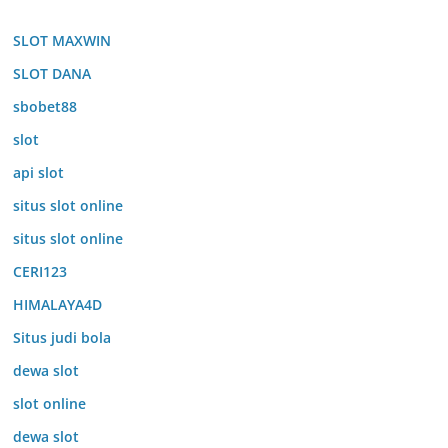
SLOT MAXWIN
SLOT DANA
sbobet88
slot
api slot
situs slot online
situs slot online
CERI123
HIMALAYA4D
Situs judi bola
dewa slot
slot online
dewa slot