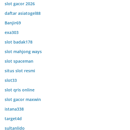
slot gacor 2026
daftar asiatogel88
Banjir69
exa303
slot badak178
slot mahjong ways
slot spaceman
situs slot resmi
slot33
slot qris online
slot gacor maxwin
istana338
target4d
sultanlido