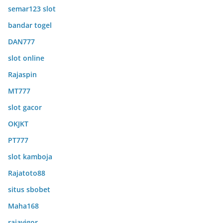
semar123 slot
bandar togel
DAN777
slot online
Rajaspin
MT777
slot gacor
OKJKT
PT777
slot kamboja
Rajatoto88
situs sbobet
Maha168
rajavigor