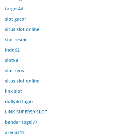
target4d
slot gacor
situs slot online
slot resmi
indo62
slot88
slot zeus
situs slot online
link slot
dolly4d login
LINK SUPER59 SLOT
bandar togel77
arena212