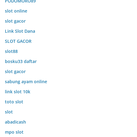
PODOMORO89
slot online
slot gacor
Link Slot Dana
SLOT GACOR
slot88
bosku33 daftar
slot gacor
sabung ayam online
link slot 10k
toto slot
slot
abadicash
mpo slot