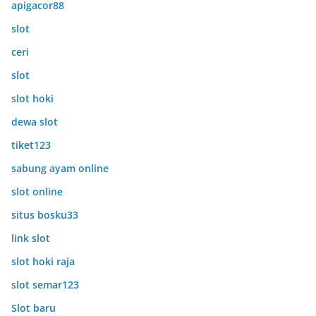
apigacor88
slot
ceri
slot
slot hoki
dewa slot
tiket123
sabung ayam online
slot online
situs bosku33
link slot
slot hoki raja
slot semar123
Slot baru