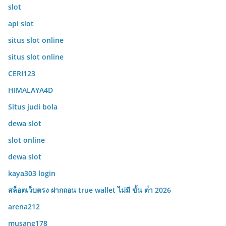
slot
api slot
situs slot online
situs slot online
CERI123
HIMALAYA4D
Situs judi bola
dewa slot
slot online
dewa slot
kaya303 login
สล็อตเว็บตรง ฝากถอน true wallet ไม่มี ขั้น ต่ํา 2026
arena212
musang178