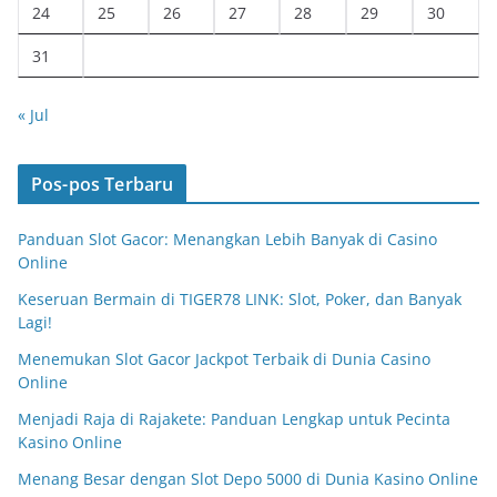
24
25
26
27
28
29
30
31
« Jul
Pos-pos Terbaru
Panduan Slot Gacor: Menangkan Lebih Banyak di Casino
Online
Keseruan Bermain di TIGER78 LINK: Slot, Poker, dan Banyak
Lagi!
Menemukan Slot Gacor Jackpot Terbaik di Dunia Casino
Online
Menjadi Raja di Rajakete: Panduan Lengkap untuk Pecinta
Kasino Online
Menang Besar dengan Slot Depo 5000 di Dunia Kasino Online