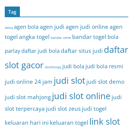
Tag
agen judi
agen judi online
agen bola
agen
aduq
togel
angka togel
bandar togel
bola
bandar ceme
daftar
daftar situs judi
parlay
daftar judi bola
slot gacor
judi bola
judi bola resmi
dominoqq
judi slot
judi online 24 jam
judi slot demo
judi slot online
judi slot mahjong
judi
slot terpercaya
judi slot zeus
judi togel
link slot
keluaran hari ini
keluaran togel