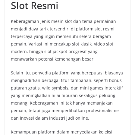
Slot Resmi
Keberagaman jenis mesin slot dan tema permainan
menjadi daya tarik tersendiri di platform slot resmi
terpercaya yang ingin memenuhi selera beragam
pemain. Variasi ini mencakup slot klasik, video slot
modern, hingga slot jackpot progresif yang
menawarkan potensi kemenangan besar.
Selain itu, penyedia platform yang bereputasi biasanya
menghadirkan berbagai fitur tambahan, seperti bonus
putaran gratis, wild symbols, dan mini games interaktif
yang meningkatkan nilai hiburan sekaligus peluang
menang. Keberagaman ini tak hanya memanjakan
pemain, tetapi juga memperlihatkan profesionalisme
dan inovasi dalam industri judi online.
Kemampuan platform dalam menyediakan koleksi