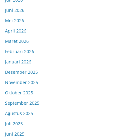
Juni 2026
Mei 2026
April 2026
Maret 2026
Februari 2026
Januari 2026
Desember 2025
November 2025
Oktober 2025
September 2025
Agustus 2025
Juli 2025
Juni 2025