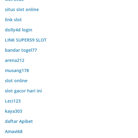
situs slot online
link slot
dolly4d login
LINK SUPER59 SLOT
bandar togel77
arena212
musang178
slot online
slot gacor hari ini
Leci123
kaya303
daftar Apibet
Amavi68