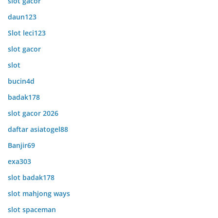
slot gacor
daun123
Slot leci123
slot gacor
slot
bucin4d
badak178
slot gacor 2026
daftar asiatogel88
Banjir69
exa303
slot badak178
slot mahjong ways
slot spaceman