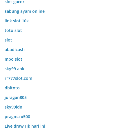
slot gacor
sabung ayam online
link slot 10k
toto slot
slot
abadicash
mpo slot
sky99 apk
rr777slot.com
dbltoto
juragan805
sky99idn
pragma x500
Live draw Hk hari ini