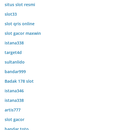
situs slot resmi
slot33
slot qris online
slot gacor maxwin
istana338
target4d
sultanlido
bandar999
Badak 178 slot
istana346
istana338
artis777
slot gacor
bandar toto