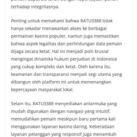
terhadap integritasnya.
Penting untuk memahami bahwa RATU3388 tidak
hanya sekadar menawarkan akses ke berbagai
permainan kasino populer, namun juga memastikan
bahwa aspek legalitas dan perlindungan data pemain
dijaga secara ketat. Hal ini menjadi poin krusial
mengingat dinamika hukum perjudian di Indonesia
yang cukup kompleks dan ketat. Oleh karena itu,
keamanan dan transparansi menjadi segi utama yang
dibangun oleh platform ini untuk memenangkan
kepercayaan masyarakat lokal.
Selain itu, RATU3388 menyediakan antarmuka yang
mudah digunakan dengan navigasi yang intuitif,
memudahkan pemain meskipun baru pertama kali
menggunakan layanan kasino daring. Keberadaan
layanan pelanggan yang responsif juga menambah