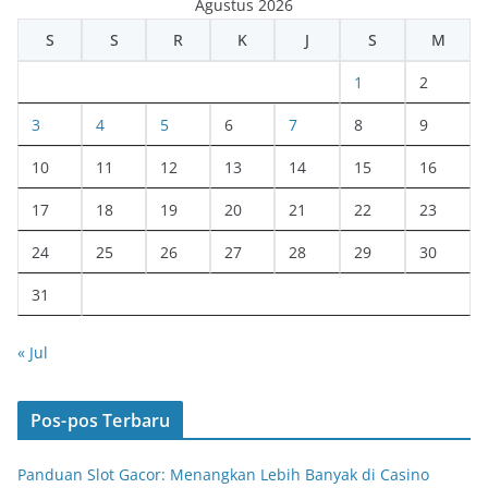
Agustus 2026
S
S
R
K
J
S
M
1
2
3
4
5
6
7
8
9
10
11
12
13
14
15
16
17
18
19
20
21
22
23
24
25
26
27
28
29
30
31
« Jul
Pos-pos Terbaru
Panduan Slot Gacor: Menangkan Lebih Banyak di Casino