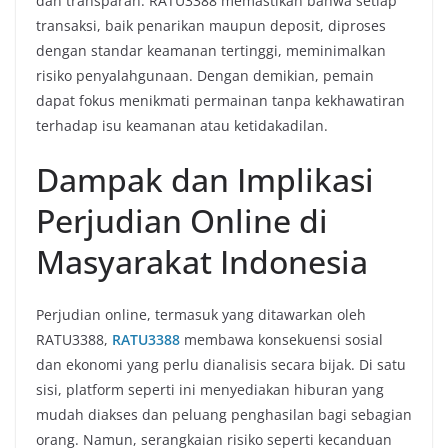
dan transparan. RATU3388 memastikan bahwa setiap
transaksi, baik penarikan maupun deposit, diproses
dengan standar keamanan tertinggi, meminimalkan
risiko penyalahgunaan. Dengan demikian, pemain
dapat fokus menikmati permainan tanpa kekhawatiran
terhadap isu keamanan atau ketidakadilan.
Dampak dan Implikasi
Perjudian Online di
Masyarakat Indonesia
Perjudian online, termasuk yang ditawarkan oleh
RATU3388,
RATU3388
membawa konsekuensi sosial
dan ekonomi yang perlu dianalisis secara bijak. Di satu
sisi, platform seperti ini menyediakan hiburan yang
mudah diakses dan peluang penghasilan bagi sebagian
orang. Namun, serangkaian risiko seperti kecanduan