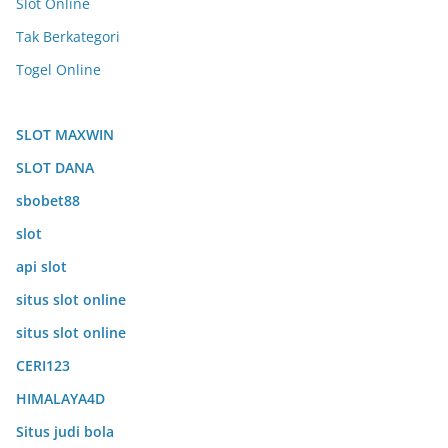
Slot Online
Tak Berkategori
Togel Online
SLOT MAXWIN
SLOT DANA
sbobet88
slot
api slot
situs slot online
situs slot online
CERI123
HIMALAYA4D
Situs judi bola