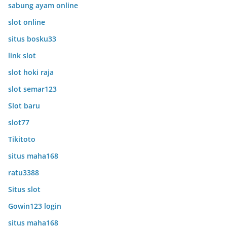
sabung ayam online
slot online
situs bosku33
link slot
slot hoki raja
slot semar123
Slot baru
slot77
Tikitoto
situs maha168
ratu3388
Situs slot
Gowin123 login
situs maha168