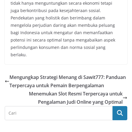
tidak hanya menguntungkan secara ekonomi tetapi
juga berkontribusi pada kesejahteraan sosial.
Pendekatan yang holistik dan berimbang dalam
mengelola perjudian daring akan membuka peluang
bagi Indonesia untuk mengatur dan memanfaatkan
potensi ini secara optimal tanpa mengabaikan aspek
perlindungan konsumen dan norma sosial yang
berlaku.
Mengungkap Strategi Menang di Sawit777: Panduan
Terpercaya untuk Pemain Berpengalaman
Menemukan Slot Resmi Terpercaya untuk
Pengalaman Judi Online yang Optimal