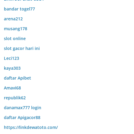
bandar togel77
arena212
musang178
slot online
slot gacor hari ini
Leci123
kaya303
daftar Apibet
Amavi68
republik62
danamax777 login
daftar Apigacor88
https://linkdewatoto.com/