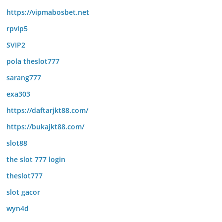
https://vipmabosbet.net
rpvip5
SVIP2
pola theslot777
sarang777
exa303
https://daftarjkt88.com/
https://bukajkt88.com/
slot88
the slot 777 login
theslot777
slot gacor
wyn4d