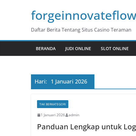
Skip
forgeinnovateflo
to
content
Daftar Berita Tentang Situs Casino Teraman
BERANDA
JUDI ONLINE
SLOT ONLINE
Hari:
1 Januari 2026
TAK BERKATEGORI
1 Januari 2026
admin
Panduan Lengkap untuk Logi