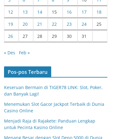
12
13
14
15
16
17
18
19
20
21
22
23
24
25
26
27
28
29
30
31
« Des
Feb »
Pos-pos Terbaru
Keseruan Bermain di TIGER78 LINK: Slot, Poker,
dan Banyak Lagi!
Menemukan Slot Gacor Jackpot Terbaik di Dunia
Casino Online
Menjadi Raja di Rajakete: Panduan Lengkap
untuk Pecinta Kasino Online
Menang Besar dengan Slot Depo 5000 di Dunia