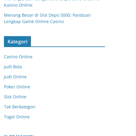
Kasino Online
Menang Besar di Slot Depo 5000: Panduan
Lengkap Game Online Casino
Kategori
Casino Online
Judi Bola
Judi Online
Poker Online
Slot Online
Tak Berkategori
Togel Online