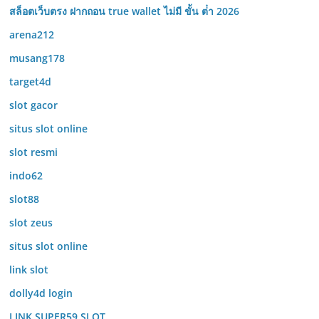
สล็อตเว็บตรง ฝากถอน true wallet ไม่มี ขั้น ต่ํา 2026
arena212
musang178
target4d
slot gacor
situs slot online
slot resmi
indo62
slot88
slot zeus
situs slot online
link slot
dolly4d login
LINK SUPER59 SLOT