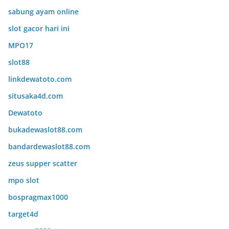
sabung ayam online
slot gacor hari ini
MPO17
slot88
linkdewatoto.com
situsaka4d.com
Dewatoto
bukadewaslot88.com
bandardewaslot88.com
zeus supper scatter
mpo slot
bospragmax1000
target4d