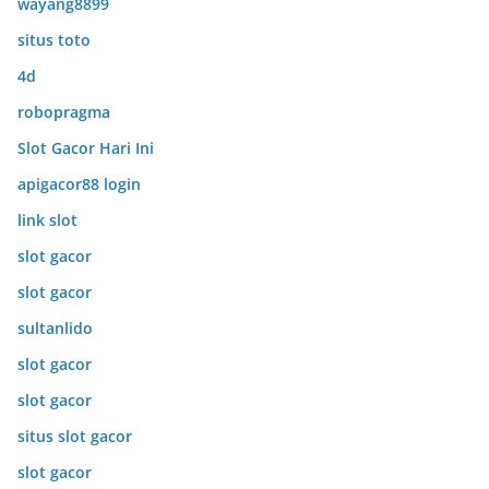
wayang8899
situs toto
4d
robopragma
Slot Gacor Hari Ini
apigacor88 login
link slot
slot gacor
slot gacor
sultanlido
slot gacor
slot gacor
situs slot gacor
slot gacor