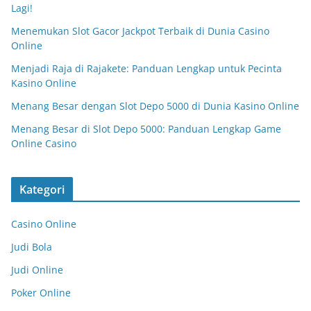
Lagi!
Menemukan Slot Gacor Jackpot Terbaik di Dunia Casino
Online
Menjadi Raja di Rajakete: Panduan Lengkap untuk Pecinta
Kasino Online
Menang Besar dengan Slot Depo 5000 di Dunia Kasino Online
Menang Besar di Slot Depo 5000: Panduan Lengkap Game
Online Casino
Kategori
Casino Online
Judi Bola
Judi Online
Poker Online