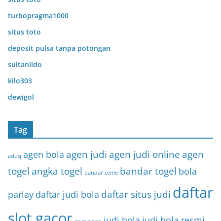
turbopragma1000
situs toto
deposit pulsa tanpa potongan
sultanlido
kilo303
dewigol
Tag
agen judi
agen judi online
agen bola
agen
aduq
togel
angka togel
bandar togel
bola
bandar ceme
daftar
daftar situs judi
parlay
daftar judi bola
slot gacor
judi bola
judi bola resmi