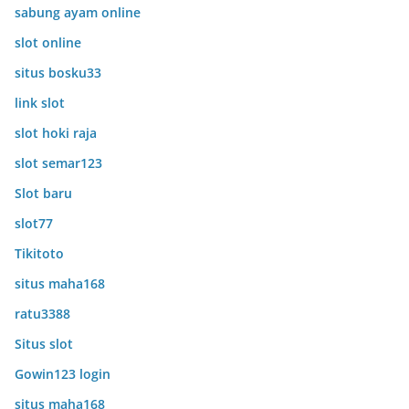
sabung ayam online
slot online
situs bosku33
link slot
slot hoki raja
slot semar123
Slot baru
slot77
Tikitoto
situs maha168
ratu3388
Situs slot
Gowin123 login
situs maha168