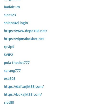
badak178
slot123
solana4d login
https://www.depo168.net/
https://vipmabosbet.net
rpvip5
SVIP2
pola theslot777
sarang777
exa303
https://daftarjkt88.com/
https://bukajkt88.com/
slot88