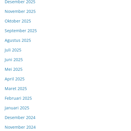
Desember 2025
November 2025
Oktober 2025
September 2025
Agustus 2025
Juli 2025
Juni 2025
Mei 2025
April 2025
Maret 2025
Februari 2025
Januari 2025
Desember 2024
November 2024