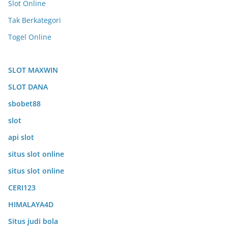
Slot Online
Tak Berkategori
Togel Online
SLOT MAXWIN
SLOT DANA
sbobet88
slot
api slot
situs slot online
situs slot online
CERI123
HIMALAYA4D
Situs judi bola