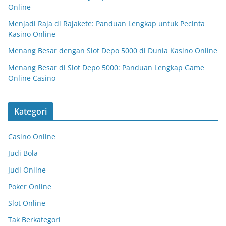
Online
Menjadi Raja di Rajakete: Panduan Lengkap untuk Pecinta
Kasino Online
Menang Besar dengan Slot Depo 5000 di Dunia Kasino Online
Menang Besar di Slot Depo 5000: Panduan Lengkap Game
Online Casino
Kategori
Casino Online
Judi Bola
Judi Online
Poker Online
Slot Online
Tak Berkategori