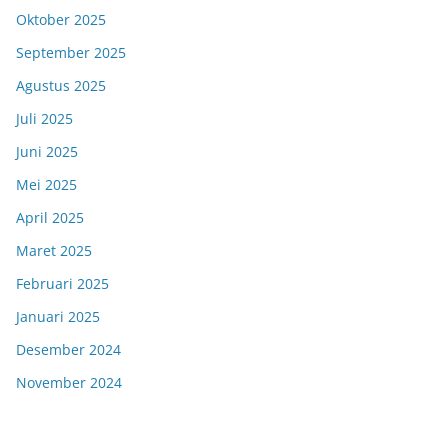
Oktober 2025
September 2025
Agustus 2025
Juli 2025
Juni 2025
Mei 2025
April 2025
Maret 2025
Februari 2025
Januari 2025
Desember 2024
November 2024