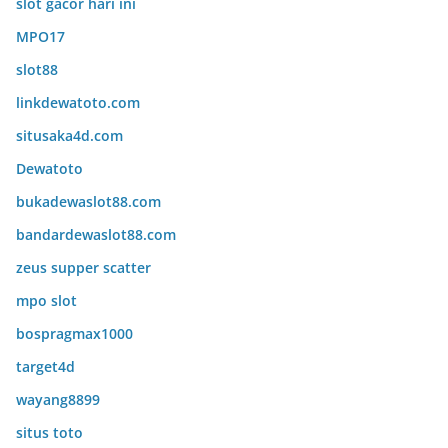
slot gacor hari ini
MPO17
slot88
linkdewatoto.com
situsaka4d.com
Dewatoto
bukadewaslot88.com
bandardewaslot88.com
zeus supper scatter
mpo slot
bospragmax1000
target4d
wayang8899
situs toto