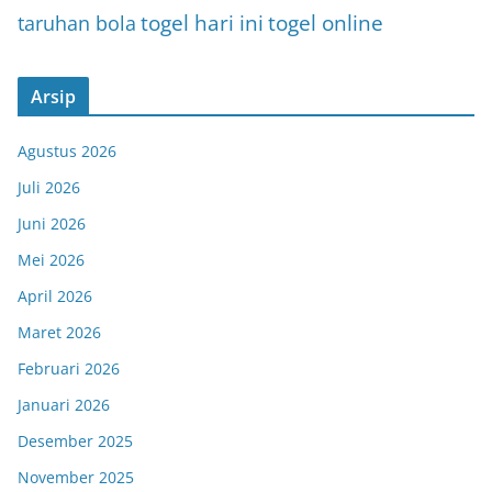
taruhan bola
togel hari ini
togel online
Arsip
Agustus 2026
Juli 2026
Juni 2026
Mei 2026
April 2026
Maret 2026
Februari 2026
Januari 2026
Desember 2025
November 2025