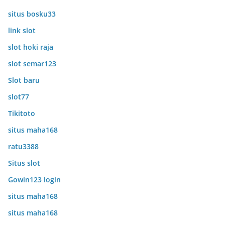
situs bosku33
link slot
slot hoki raja
slot semar123
Slot baru
slot77
Tikitoto
situs maha168
ratu3388
Situs slot
Gowin123 login
situs maha168
situs maha168