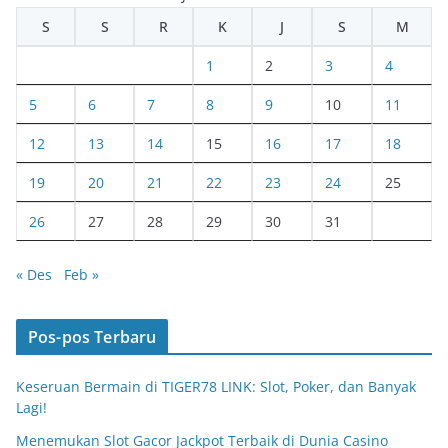
S
S
R
K
J
S
M
1
2
3
4
5
6
7
8
9
10
11
12
13
14
15
16
17
18
19
20
21
22
23
24
25
26
27
28
29
30
31
« Des
Feb »
Pos-pos Terbaru
Keseruan Bermain di TIGER78 LINK: Slot, Poker, dan Banyak
Lagi!
Menemukan Slot Gacor Jackpot Terbaik di Dunia Casino