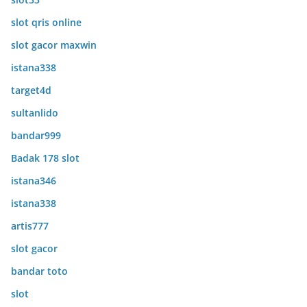
slot qris online
slot gacor maxwin
istana338
target4d
sultanlido
bandar999
Badak 178 slot
istana346
istana338
artis777
slot gacor
bandar toto
slot