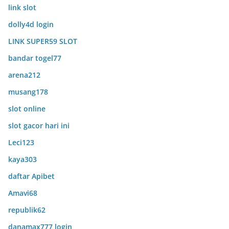
link slot
dolly4d login
LINK SUPER59 SLOT
bandar togel77
arena212
musang178
slot online
slot gacor hari ini
Leci123
kaya303
daftar Apibet
Amavi68
republik62
danamax777 login