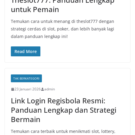
untuk Pemain
Temukan cara untuk menang di theslot777 dengan
strategi cerdas di slot, poker, dan lebih banyak lagi
dalam panduan lengkap ini!
Read More
TAK BERKATEGORI
23 Januari 2026
admin
Link Login Regisbola Resmi:
Panduan Lengkap dan Strategi
Bermain
Temukan cara terbaik untuk menikmati slot, lottery,