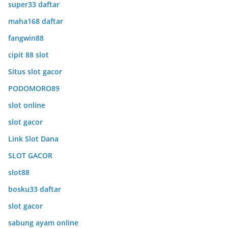
super33 daftar
maha168 daftar
fangwin88
cipit 88 slot
Situs slot gacor
PODOMORO89
slot online
slot gacor
Link Slot Dana
SLOT GACOR
slot88
bosku33 daftar
slot gacor
sabung ayam online