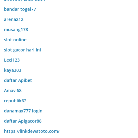
bandar togel77
arena212
musang178
slot online
slot gacor hari ini
Leci123
kaya303
daftar Apibet
Amavi68
republik62
danamax777 login
daftar Apigacor88
https://linkdewatoto.com/