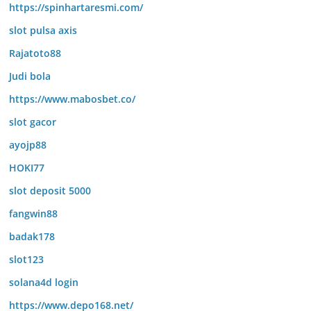
https://spinhartaresmi.com/
slot pulsa axis
Rajatoto88
Judi bola
https://www.mabosbet.co/
slot gacor
ayojp88
HOKI77
slot deposit 5000
fangwin88
badak178
slot123
solana4d login
https://www.depo168.net/