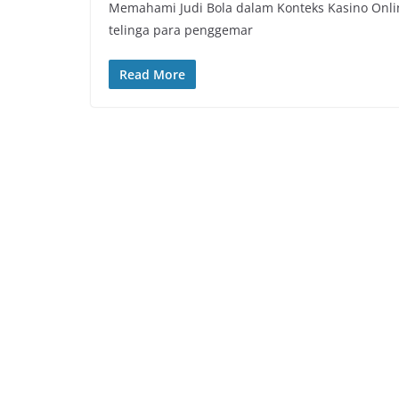
Memahami Judi Bola dalam Konteks Kasino Online 
telinga para penggemar
Read More