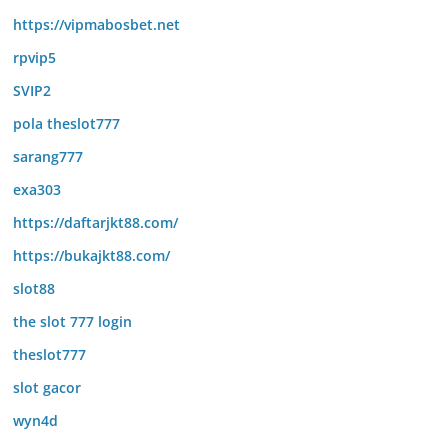
https://vipmabosbet.net
rpvip5
SVIP2
pola theslot777
sarang777
exa303
https://daftarjkt88.com/
https://bukajkt88.com/
slot88
the slot 777 login
theslot777
slot gacor
wyn4d