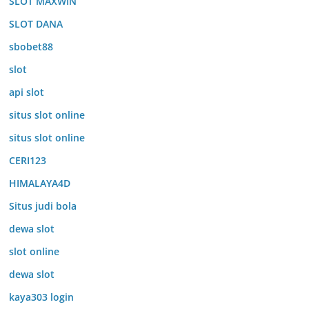
SLOT MAXWIN
SLOT DANA
sbobet88
slot
api slot
situs slot online
situs slot online
CERI123
HIMALAYA4D
Situs judi bola
dewa slot
slot online
dewa slot
kaya303 login