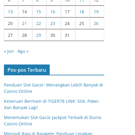
13
14
15
16
17
18
19
20
21
22
23
24
25
26
27
28
29
30
31
« Jun
Agu »
Pos-pos Terbaru
Panduan Slot Gacor: Menangkan Lebih Banyak di
Casino Online
Keseruan Bermain di TIGER78 LINK: Slot, Poker,
dan Banyak Lagi!
Menemukan Slot Gacor Jackpot Terbaik di Dunia
Casino Online
Menjadi Raja di Rajakete: Panduan Lengkap