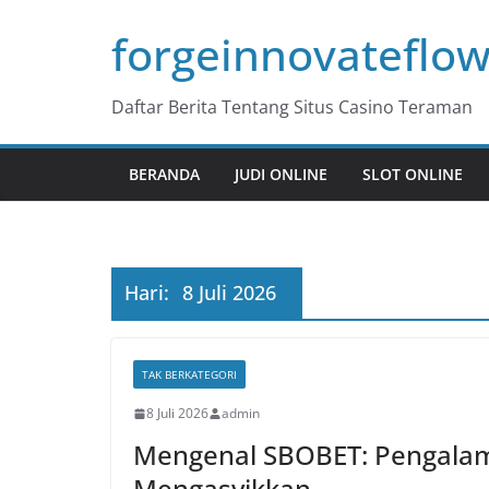
Skip
forgeinnovateflo
to
content
Daftar Berita Tentang Situs Casino Teraman
BERANDA
JUDI ONLINE
SLOT ONLINE
Hari:
8 Juli 2026
TAK BERKATEGORI
8 Juli 2026
admin
Mengenal SBOBET: Pengalam
Mengasyikkan