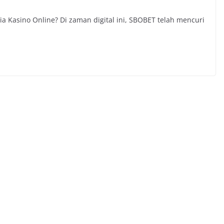
 Kasino Online? Di zaman digital ini, SBOBET telah mencuri