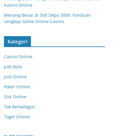
Kasino Online
Menang Besar di Slot Depo 5000: Panduan
Lengkap Game Online Casino
Kategori
Casino Online
Judi Bola
Judi Online
Poker Online
Slot Online
Tak Berkategori
Togel Online