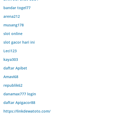
bandar togel77
arena212
musang178
slot online
slot gacor hari ini
Leci123
kaya303
daftar Apibet
Amavi68
republik62
danamax777 login
daftar Apigacor88
https://linkdewatoto.com/