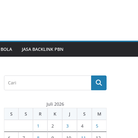
I BOLA
JASA BACKLINK PBN
Juli 2026
S
S
R
K
J
S
M
1
2
3
4
5
6
7
8
9
10
11
12