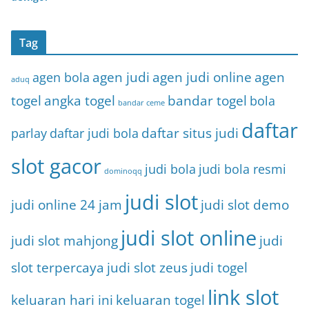
Tag
agen judi
agen judi online
agen bola
agen
aduq
togel
angka togel
bandar togel
bola
bandar ceme
daftar
daftar situs judi
parlay
daftar judi bola
slot gacor
judi bola
judi bola resmi
dominoqq
judi slot
judi online 24 jam
judi slot demo
judi slot online
judi slot mahjong
judi
slot terpercaya
judi slot zeus
judi togel
link slot
keluaran hari ini
keluaran togel