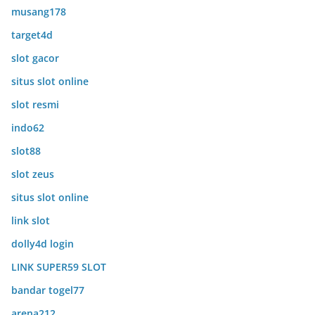
musang178
target4d
slot gacor
situs slot online
slot resmi
indo62
slot88
slot zeus
situs slot online
link slot
dolly4d login
LINK SUPER59 SLOT
bandar togel77
arena212