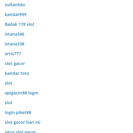
sultanlido
bandar999
Badak 178 slot
istana346
istana338
artis777
slot gacor
bandar toto
slot
apigacor88 login
slot
login piket88
slot gacor hari ini
situs slot gacor