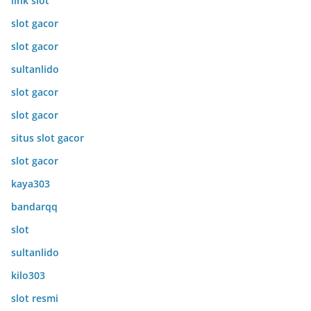
link slot
slot gacor
slot gacor
sultanlido
slot gacor
slot gacor
situs slot gacor
slot gacor
kaya303
bandarqq
slot
sultanlido
kilo303
slot resmi