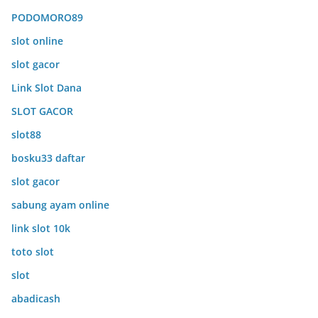
PODOMORO89
slot online
slot gacor
Link Slot Dana
SLOT GACOR
slot88
bosku33 daftar
slot gacor
sabung ayam online
link slot 10k
toto slot
slot
abadicash