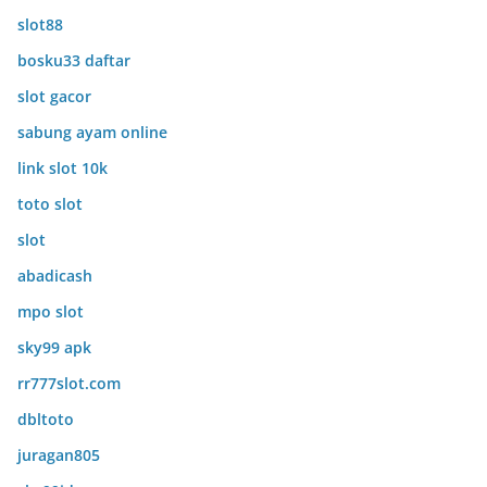
slot88
bosku33 daftar
slot gacor
sabung ayam online
link slot 10k
toto slot
slot
abadicash
mpo slot
sky99 apk
rr777slot.com
dbltoto
juragan805