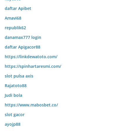
daftar Apibet
Amavi68
republik62
danamax777 login
daftar Apigacor88
https://linkdewatoto.com/
https://spinhartaresmi.com/
slot pulsa axis
Rajatoto88
Judi bola
https://www.mabosbet.co/
slot gacor
ayojp88