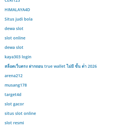
CERI123
HIMALAYA4D
Situs judi bola
dewa slot
slot online
dewa slot
kaya303 login
สล็อตเว็บตรง ฝากถอน true wallet ไม่มี ขั้น ต่ํา 2026
arena212
musang178
target4d
slot gacor
situs slot online
slot resmi