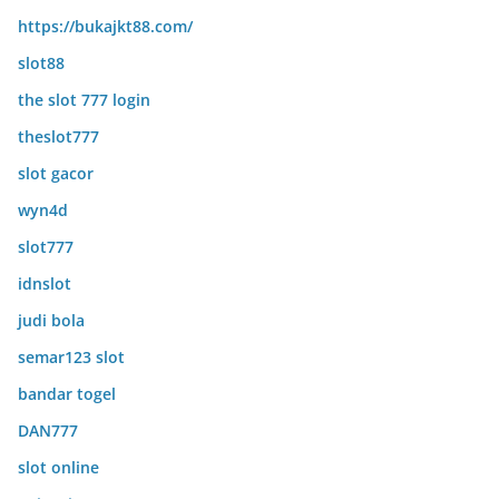
https://bukajkt88.com/
slot88
the slot 777 login
theslot777
slot gacor
wyn4d
slot777
idnslot
judi bola
semar123 slot
bandar togel
DAN777
slot online