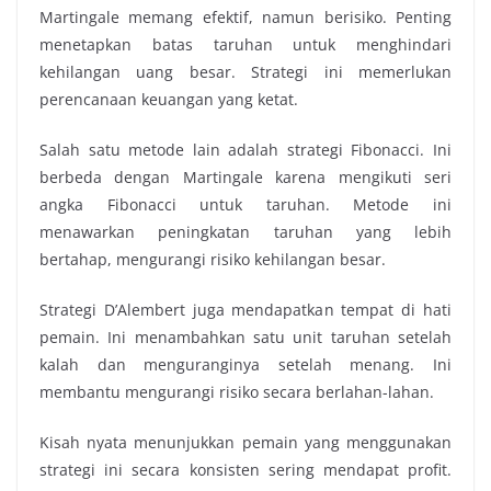
Martingale memang efektif, namun berisiko. Penting
menetapkan batas taruhan untuk menghindari
kehilangan uang besar. Strategi ini memerlukan
perencanaan keuangan yang ketat.
Salah satu metode lain adalah strategi Fibonacci. Ini
berbeda dengan Martingale karena mengikuti seri
angka Fibonacci untuk taruhan. Metode ini
menawarkan peningkatan taruhan yang lebih
bertahap, mengurangi risiko kehilangan besar.
Strategi D’Alembert juga mendapatkan tempat di hati
pemain. Ini menambahkan satu unit taruhan setelah
kalah dan menguranginya setelah menang. Ini
membantu mengurangi risiko secara berlahan-lahan.
Kisah nyata menunjukkan pemain yang menggunakan
strategi ini secara konsisten sering mendapat profit.