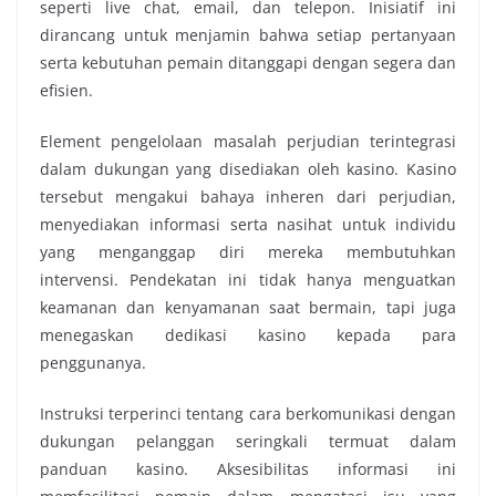
seperti live chat, email, dan telepon. Inisiatif ini
dirancang untuk menjamin bahwa setiap pertanyaan
serta kebutuhan pemain ditanggapi dengan segera dan
efisien.
Element pengelolaan masalah perjudian terintegrasi
dalam dukungan yang disediakan oleh kasino. Kasino
tersebut mengakui bahaya inheren dari perjudian,
menyediakan informasi serta nasihat untuk individu
yang menganggap diri mereka membutuhkan
intervensi. Pendekatan ini tidak hanya menguatkan
keamanan dan kenyamanan saat bermain, tapi juga
menegaskan dedikasi kasino kepada para
penggunanya.
Instruksi terperinci tentang cara berkomunikasi dengan
dukungan pelanggan seringkali termuat dalam
panduan kasino. Aksesibilitas informasi ini