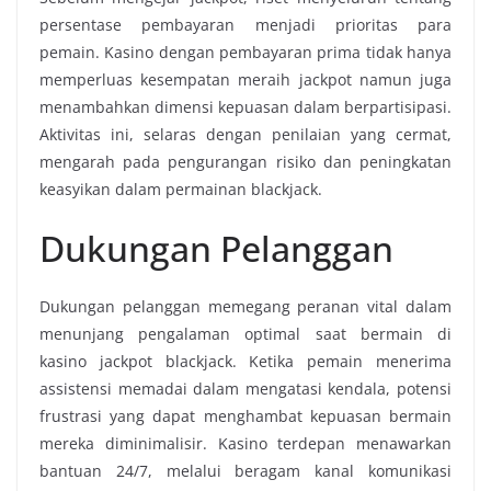
persentase pembayaran menjadi prioritas para
pemain. Kasino dengan pembayaran prima tidak hanya
memperluas kesempatan meraih jackpot namun juga
menambahkan dimensi kepuasan dalam berpartisipasi.
Aktivitas ini, selaras dengan penilaian yang cermat,
mengarah pada pengurangan risiko dan peningkatan
keasyikan dalam permainan blackjack.
Dukungan Pelanggan
Dukungan pelanggan memegang peranan vital dalam
menunjang pengalaman optimal saat bermain di
kasino jackpot blackjack. Ketika pemain menerima
assistensi memadai dalam mengatasi kendala, potensi
frustrasi yang dapat menghambat kepuasan bermain
mereka diminimalisir. Kasino terdepan menawarkan
bantuan 24/7, melalui beragam kanal komunikasi