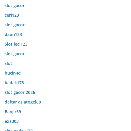
slot gacor
ceri123
slot gacor
daun123
Slot leci123
slot gacor
slot
bucin4d
badak178
slot gacor 2026
daftar asiatogel88
Banjir69
exa303
slot badak178