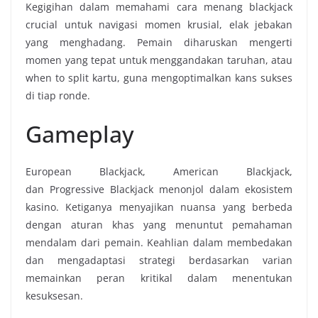
Kegigihan dalam memahami cara menang blackjack
crucial untuk navigasi momen krusial, elak jebakan
yang menghadang. Pemain diharuskan mengerti
momen yang tepat untuk menggandakan taruhan, atau
when to split kartu, guna mengoptimalkan kans sukses
di tiap ronde.
Gameplay
European Blackjack, American Blackjack,
dan Progressive Blackjack menonjol dalam ekosistem
kasino. Ketiganya menyajikan nuansa yang berbeda
dengan aturan khas yang menuntut pemahaman
mendalam dari pemain. Keahlian dalam membedakan
dan mengadaptasi strategi berdasarkan varian
memainkan peran kritikal dalam menentukan
kesuksesan.