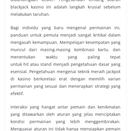
blackjack kasino ini adalah langkah krusial sebelum
melakukan taruhan.
Bagi individu yang baru mengenal permainan ini,
panduan untuk pemula menjadi sangat kritikal dalam
mengasah kemampuan. Mempelajari kesempatan yang
muncul dari masing-masing kombinasi kartu, dan
menentukan waktu yang paling tepat
untuk hit atau stand menjadi pengetahuan dasar yang
esensial. Pengetahuan mengenai teknik meraih jackpot
di kasino berkorelasi erat dengan memilih varian
permainan yang sesuai dan menerapkan strategi yang
efektif.
Interaksi yang hangat antar pemain dan kenikmatan
yang ditawarkan oleh aturan yang jelas menciptakan
kondisi permainan yang lebih menggembirakan.
Menguasai aturan ini tidak hanya menyiapkan pemain