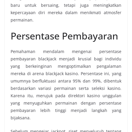
baru untuk bersaing, tetapi juga meningkatkan
kepercayaan diri mereka dalam menikmati atmosfer
permainan.
Persentase Pembayaran
Pemahaman mendalam mengenai persentase
pembayaran blackjack menjadi krusial bagi individu
yang berkeinginan mengoptimalkan pengalaman
mereka di arena blackjack kasino. Persentase ini, yang
umumnya berfluktuasi antara 95% dan 99%, dibentuk
berdasarkan variasi permainan serta seleksi kasino.
Karena itu, merujuk pada direktori kasino unggulan
yang menyuguhkan permainan dengan persentase
pembayaran lebih tinggi menjadi langkah yang
bijaksana.
Sebelum mengejar jackpot, riset menyeluruh tentang