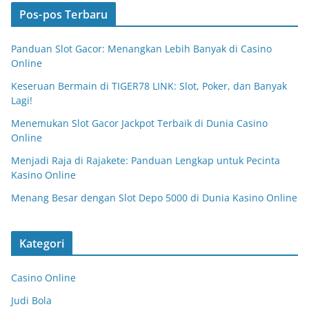
Pos-pos Terbaru
Panduan Slot Gacor: Menangkan Lebih Banyak di Casino
Online
Keseruan Bermain di TIGER78 LINK: Slot, Poker, dan Banyak
Lagi!
Menemukan Slot Gacor Jackpot Terbaik di Dunia Casino
Online
Menjadi Raja di Rajakete: Panduan Lengkap untuk Pecinta
Kasino Online
Menang Besar dengan Slot Depo 5000 di Dunia Kasino Online
Kategori
Casino Online
Judi Bola