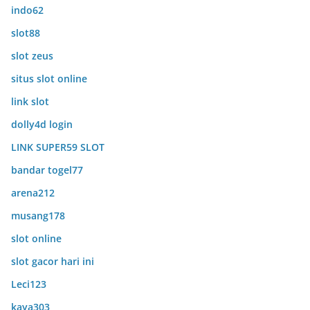
indo62
slot88
slot zeus
situs slot online
link slot
dolly4d login
LINK SUPER59 SLOT
bandar togel77
arena212
musang178
slot online
slot gacor hari ini
Leci123
kaya303