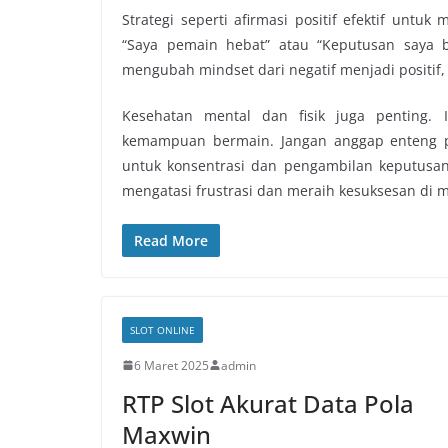
Strategi seperti afirmasi positif efektif untu
“Saya pemain hebat” atau “Keputusan saya bi
mengubah mindset dari negatif menjadi positif
Kesehatan mental dan fisik juga penting. I
kemampuan bermain. Jangan anggap enteng pe
untuk konsentrasi dan pengambilan keputus
mengatasi frustrasi dan meraih kesuksesan di m
Read More
SLOT ONLINE
6 Maret 2025
admin
RTP Slot Akurat Data Pola
Maxwin