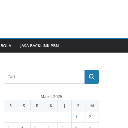
I BOLA
JASA BACKLINK PBN
Maret 2025
S
S
R
K
J
S
M
1
2
3
4
5
6
7
8
9