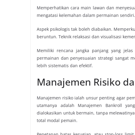
Memperhatikan cara main lawan dan menyesua
mengatasi kelemahan dalam permainan sendiri
Aspek psikologis tak boleh diabaikan. Memperku
beruntun. Teknik relaksasi dan visualisasi k
Memiliki rencana jangka panjang yang jelas
permainan dan penyesuaian strategi sangat 
lebih sistematis dan efektif.
Manajemen Risiko da
Manajemen risiko ialah unsur penting agar pem
utamanya adalah Manajemen Bankroll yang
dialokasikan untuk bermain, tanpa melewatinya. 
total modal pemain.
Penetapan batas kerugian, atau stop-loss lim