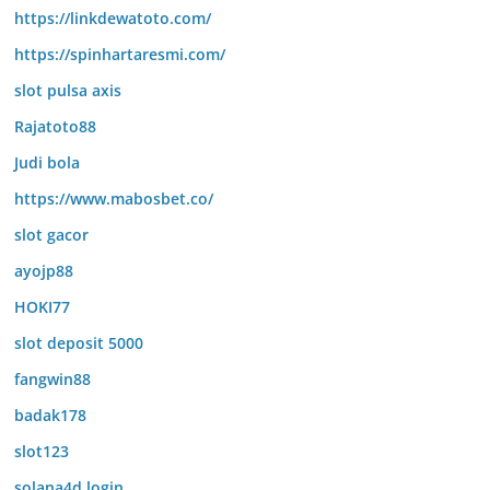
https://linkdewatoto.com/
https://spinhartaresmi.com/
slot pulsa axis
Rajatoto88
Judi bola
https://www.mabosbet.co/
slot gacor
ayojp88
HOKI77
slot deposit 5000
fangwin88
badak178
slot123
solana4d login