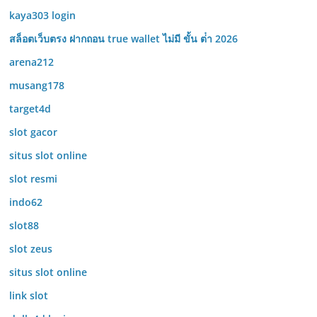
kaya303 login
สล็อตเว็บตรง ฝากถอน true wallet ไม่มี ขั้น ต่ํา 2026
arena212
musang178
target4d
slot gacor
situs slot online
slot resmi
indo62
slot88
slot zeus
situs slot online
link slot