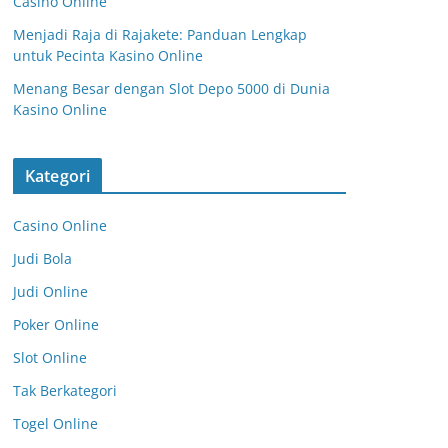
Casino Online
Menjadi Raja di Rajakete: Panduan Lengkap
untuk Pecinta Kasino Online
Menang Besar dengan Slot Depo 5000 di Dunia
Kasino Online
Kategori
Casino Online
Judi Bola
Judi Online
Poker Online
Slot Online
Tak Berkategori
Togel Online