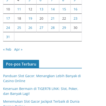
10
11
12
13
14
15
16
17
18
19
20
21
22
23
24
25
26
27
28
29
30
31
« Feb
Apr »
Pos-pos Terbaru
Panduan Slot Gacor: Menangkan Lebih Banyak di
Casino Online
Keseruan Bermain di TIGER78 LINK: Slot, Poker,
dan Banyak Lagi!
Menemukan Slot Gacor Jackpot Terbaik di Dunia