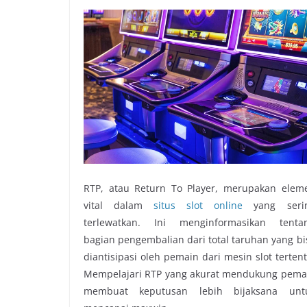
RTP, atau Return To Player, merupakan elem
vital dalam
situs slot online
yang seri
terlewatkan. Ini menginformasikan tenta
bagian pengembalian dari total taruhan yang bi
diantisipasi oleh pemain dari mesin slot tertent
Mempelajari RTP yang akurat mendukung pema
membuat keputusan lebih bijaksana unt