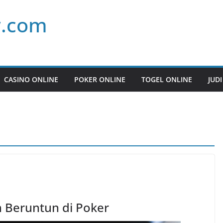
w.com
CASINO ONLINE
POKER ONLINE
TOGEL ONLINE
JUD
 Beruntun di Poker