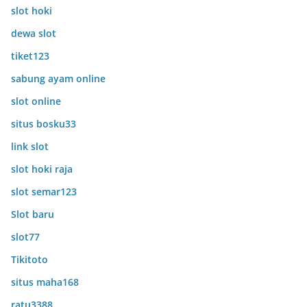
slot hoki
dewa slot
tiket123
sabung ayam online
slot online
situs bosku33
link slot
slot hoki raja
slot semar123
Slot baru
slot77
Tikitoto
situs maha168
ratu3388