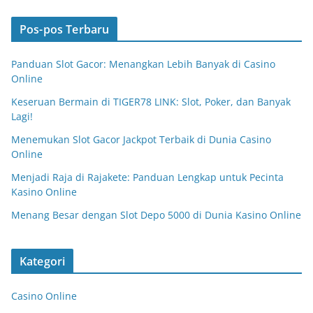
Pos-pos Terbaru
Panduan Slot Gacor: Menangkan Lebih Banyak di Casino
Online
Keseruan Bermain di TIGER78 LINK: Slot, Poker, dan Banyak
Lagi!
Menemukan Slot Gacor Jackpot Terbaik di Dunia Casino
Online
Menjadi Raja di Rajakete: Panduan Lengkap untuk Pecinta
Kasino Online
Menang Besar dengan Slot Depo 5000 di Dunia Kasino Online
Kategori
Casino Online