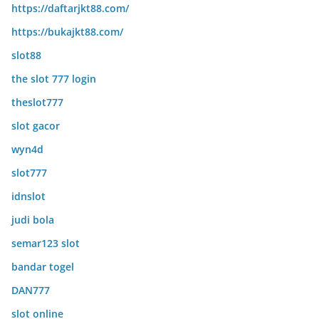
https://daftarjkt88.com/
https://bukajkt88.com/
slot88
the slot 777 login
theslot777
slot gacor
wyn4d
slot777
idnslot
judi bola
semar123 slot
bandar togel
DAN777
slot online