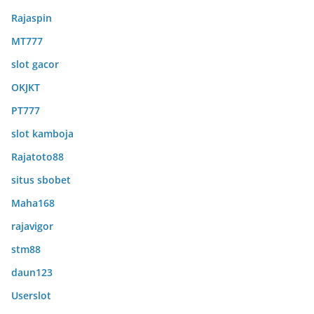
Rajaspin
MT777
slot gacor
OKJKT
PT777
slot kamboja
Rajatoto88
situs sbobet
Maha168
rajavigor
stm88
daun123
Userslot