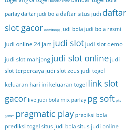
togel
angka togel
bandar togel
bandar ceme
daftar
daftar situs judi
parlay
daftar judi bola
slot gacor
judi bola
judi bola resmi
dominoqq
judi slot
judi online 24 jam
judi slot demo
judi slot online
judi slot mahjong
judi
slot terpercaya
judi slot zeus
judi togel
link slot
keluaran hari ini
keluaran togel
gacor
pg soft
live judi bola
mix parlay
pkv
pragmatic play
prediksi bola
games
situs judi online
prediksi togel
situs judi bola