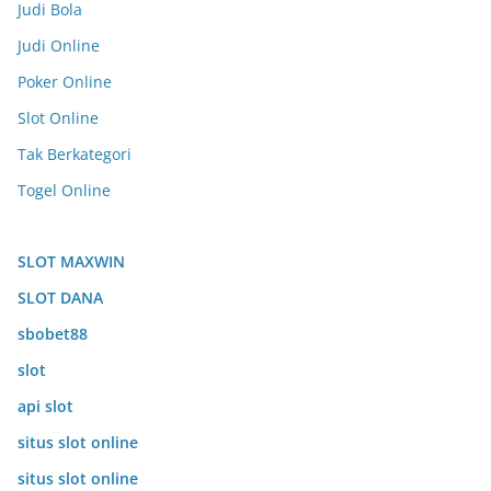
Judi Bola
Judi Online
Poker Online
Slot Online
Tak Berkategori
Togel Online
SLOT MAXWIN
SLOT DANA
sbobet88
slot
api slot
situs slot online
situs slot online