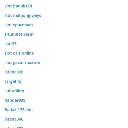
slot badak178
slot mahjong ways
slot spaceman
situs slot resmi
slot33
slot qris online
slot gacor maxwin
istana338
target4d
sultanlido
bandar999
Badak 178 slot
istana346