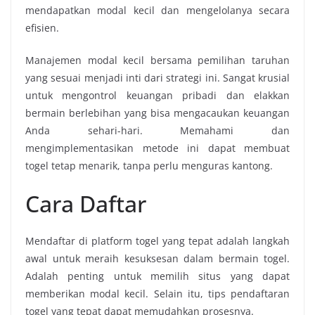
mendapatkan modal kecil dan mengelolanya secara
efisien.
Manajemen modal kecil bersama pemilihan taruhan
yang sesuai menjadi inti dari strategi ini. Sangat krusial
untuk mengontrol keuangan pribadi dan elakkan
bermain berlebihan yang bisa mengacaukan keuangan
Anda sehari-hari. Memahami dan
mengimplementasikan metode ini dapat membuat
togel tetap menarik, tanpa perlu menguras kantong.
Cara Daftar
Mendaftar di platform togel yang tepat adalah langkah
awal untuk meraih kesuksesan dalam bermain togel.
Adalah penting untuk memilih situs yang dapat
memberikan modal kecil. Selain itu, tips pendaftaran
togel yang tepat dapat memudahkan prosesnya.