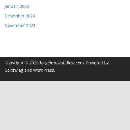
Januari 2025
Desember 2024
November 2024
Copyright © 2026
forgeinnovateflow.com
. Powered by
ColorMag
and
WordPress
.