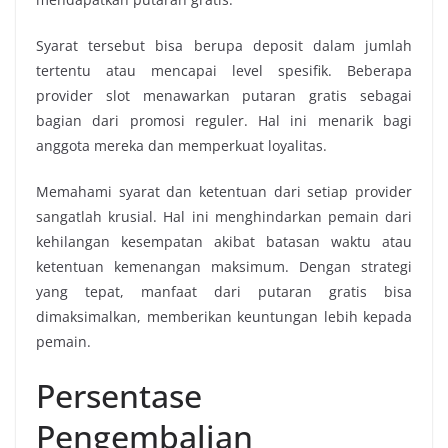
Syarat tersebut bisa berupa deposit dalam jumlah
tertentu atau mencapai level spesifik. Beberapa
provider slot menawarkan putaran gratis sebagai
bagian dari promosi reguler. Hal ini menarik bagi
anggota mereka dan memperkuat loyalitas.
Memahami syarat dan ketentuan dari setiap provider
sangatlah krusial. Hal ini menghindarkan pemain dari
kehilangan kesempatan akibat batasan waktu atau
ketentuan kemenangan maksimum. Dengan strategi
yang tepat, manfaat dari putaran gratis bisa
dimaksimalkan, memberikan keuntungan lebih kepada
pemain.
Persentase
Pengembalian