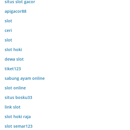
situs slot gacor
apigacor88
slot
ceri
slot
slot hoki
dewa slot
tiket123
sabung ayam online
slot online
situs bosku33
link slot
slot hoki raja
slot semar123