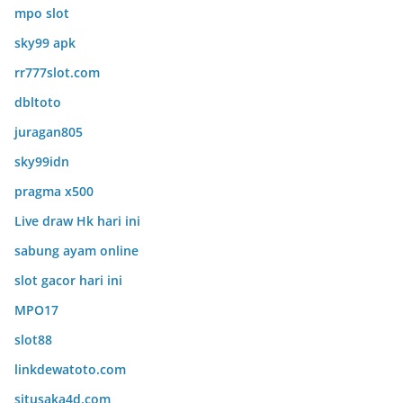
mpo slot
sky99 apk
rr777slot.com
dbltoto
juragan805
sky99idn
pragma x500
Live draw Hk hari ini
sabung ayam online
slot gacor hari ini
MPO17
slot88
linkdewatoto.com
situsaka4d.com