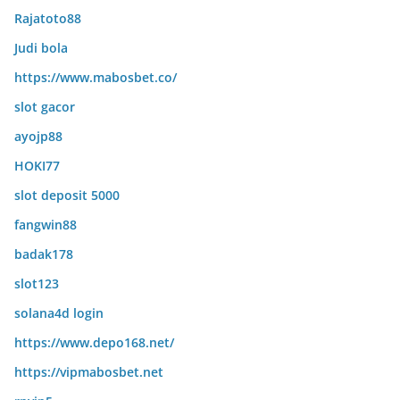
Rajatoto88
Judi bola
https://www.mabosbet.co/
slot gacor
ayojp88
HOKI77
slot deposit 5000
fangwin88
badak178
slot123
solana4d login
https://www.depo168.net/
https://vipmabosbet.net