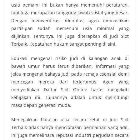
usia pemain. Ini bukan hanya memenuhi peraturan,
tapi juga merupakan tanggung jawab sosial yang besar.
Dengan memverifikasi identitas, agen memastikan
partisipan sudah memenuhi usia minimal yang
diijinkan. Tentunya, ini juga diterapkan di Judi Slot
Terbaik. Kepatuhan hukum sangat penting di sini.
Edukasi mengenai risiko judi di kalangan anak di
bawah umur harus terus diberikan. Informasi yang
jelas mengenai bahaya judi pada remaja esensial demi
mencegah mereka dari terjerumus. Agen yang
menyediakan Daftar Slot Online harus mengikuti
kebijakan ini. Tujuannya adalah untuk melindungi
masa depan generasi muda.
Menegakkan batasan usia secara ketat di Judi Slot
Terbaik tidak hanya menciptakan permainan yang adil.
Ini juga memelihara reputasi industri perjudian secara