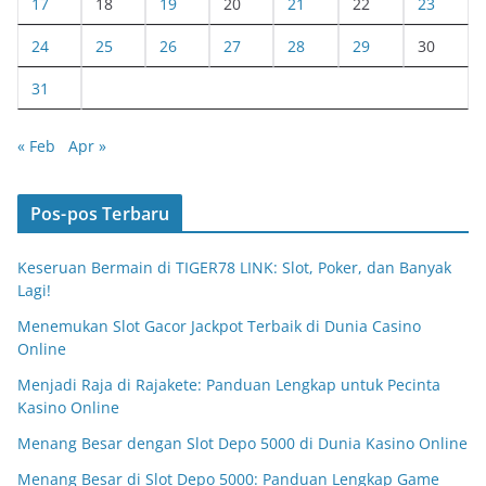
17
18
19
20
21
22
23
24
25
26
27
28
29
30
31
« Feb
Apr »
Pos-pos Terbaru
Keseruan Bermain di TIGER78 LINK: Slot, Poker, dan Banyak
Lagi!
Menemukan Slot Gacor Jackpot Terbaik di Dunia Casino
Online
Menjadi Raja di Rajakete: Panduan Lengkap untuk Pecinta
Kasino Online
Menang Besar dengan Slot Depo 5000 di Dunia Kasino Online
Menang Besar di Slot Depo 5000: Panduan Lengkap Game