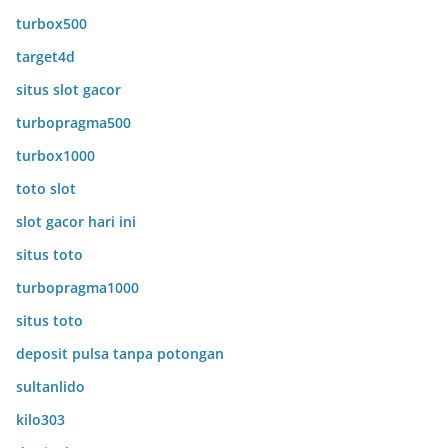
turbox500
target4d
situs slot gacor
turbopragma500
turbox1000
toto slot
slot gacor hari ini
situs toto
turbopragma1000
situs toto
deposit pulsa tanpa potongan
sultanlido
kilo303