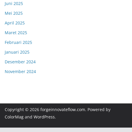
Juni 2025
Mei 2025
April 2025
Maret 2025
Februari 2025
Januari 2025
Desember 2024
November 2024
Copyright © 2026
forgeinnovateflow.com
. Powered by
ColorMag
and
WordPress
.