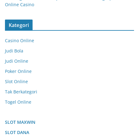
Online Casino
Kategori
Casino Online
Judi Bola
Judi Online
Poker Online
Slot Online
Tak Berkategori
Togel Online
SLOT MAXWIN
SLOT DANA