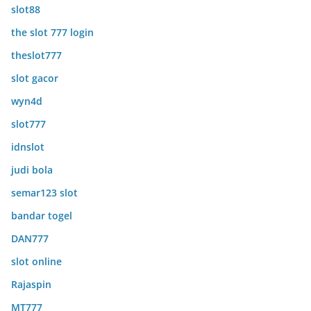
slot88
the slot 777 login
theslot777
slot gacor
wyn4d
slot777
idnslot
judi bola
semar123 slot
bandar togel
DAN777
slot online
Rajaspin
MT777