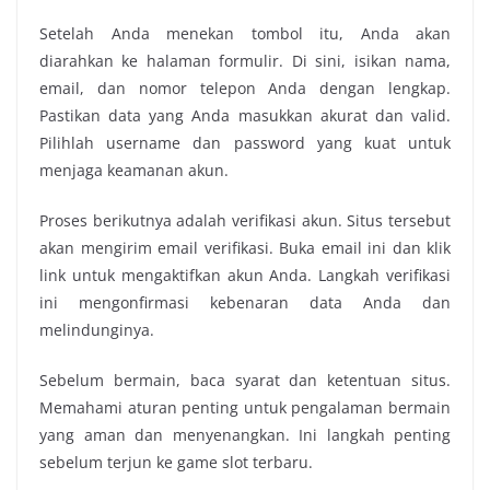
Setelah Anda menekan tombol itu, Anda akan
diarahkan ke halaman formulir. Di sini, isikan nama,
email, dan nomor telepon Anda dengan lengkap.
Pastikan data yang Anda masukkan akurat dan valid.
Pilihlah username dan password yang kuat untuk
menjaga keamanan akun.
Proses berikutnya adalah verifikasi akun. Situs tersebut
akan mengirim email verifikasi. Buka email ini dan klik
link untuk mengaktifkan akun Anda. Langkah verifikasi
ini mengonfirmasi kebenaran data Anda dan
melindunginya.
Sebelum bermain, baca syarat dan ketentuan situs.
Memahami aturan penting untuk pengalaman bermain
yang aman dan menyenangkan. Ini langkah penting
sebelum terjun ke game slot terbaru.