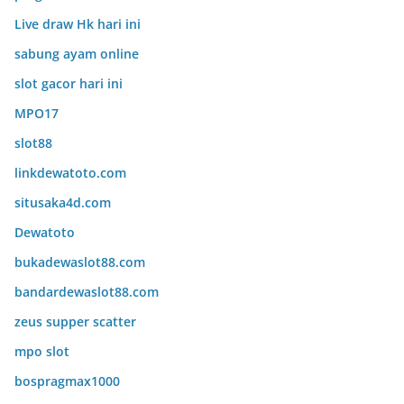
Live draw Hk hari ini
sabung ayam online
slot gacor hari ini
MPO17
slot88
linkdewatoto.com
situsaka4d.com
Dewatoto
bukadewaslot88.com
bandardewaslot88.com
zeus supper scatter
mpo slot
bospragmax1000