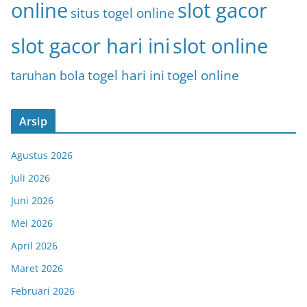
online
slot gacor
situs togel online
slot gacor hari ini
slot online
taruhan bola
togel hari ini
togel online
Arsip
Agustus 2026
Juli 2026
Juni 2026
Mei 2026
April 2026
Maret 2026
Februari 2026