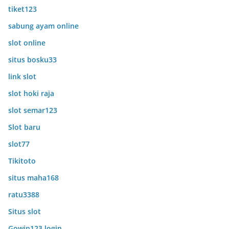
tiket123
sabung ayam online
slot online
situs bosku33
link slot
slot hoki raja
slot semar123
Slot baru
slot77
Tikitoto
situs maha168
ratu3388
Situs slot
Gowin123 login