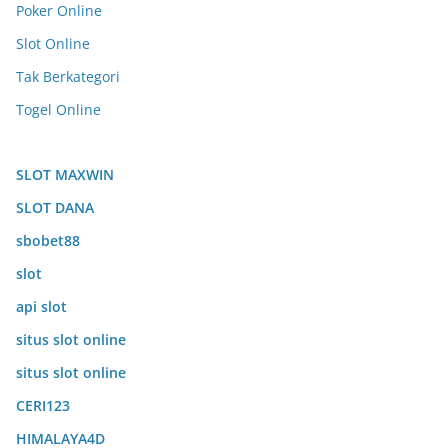
Poker Online
Slot Online
Tak Berkategori
Togel Online
SLOT MAXWIN
SLOT DANA
sbobet88
slot
api slot
situs slot online
situs slot online
CERI123
HIMALAYA4D