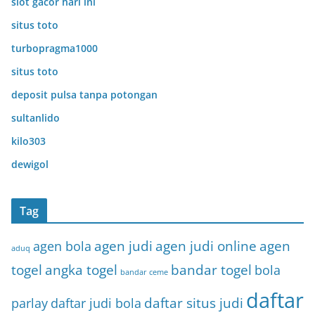
slot gacor hari ini
situs toto
turbopragma1000
situs toto
deposit pulsa tanpa potongan
sultanlido
kilo303
dewigol
Tag
agen judi
agen judi online
agen bola
agen
aduq
togel
angka togel
bandar togel
bola
bandar ceme
daftar
daftar situs judi
parlay
daftar judi bola