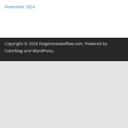
November 2024
Copyright © 2026
forgeinnovateflow.com
. Powered by
ColorMag
and
WordPress
.