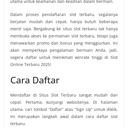
utama untuk keamanan dan keadilan dalam bermain.
Dalam proses pendaftaran slot terbaru, segalanya
berjalan mudah dan cepat, hanya butuh beberapa
menit saja. Bergabung ke situs slot terbaru tak hanya
membuka akses ke permainan slot terbaru, tetapi juga
menawarkan promo dan bonus yang menggiurkan. Ini
akan memperkaya pengalaman bermain Anda. Jadi,
segera daftar untuk menikmati winrate tinggi di Slot
Online Terbaru 2025!
Cara Daftar
Mendaftar di Situs Slot Terbaru sangat mudah dan
cepat. Pertama, kunjungi websitenya. Di halaman
utama, cari tombol “Daftar” atau “Sign Up” untuk diklik.
Ini merupakan langkah awal dalam cara daftar slot
terbaru.