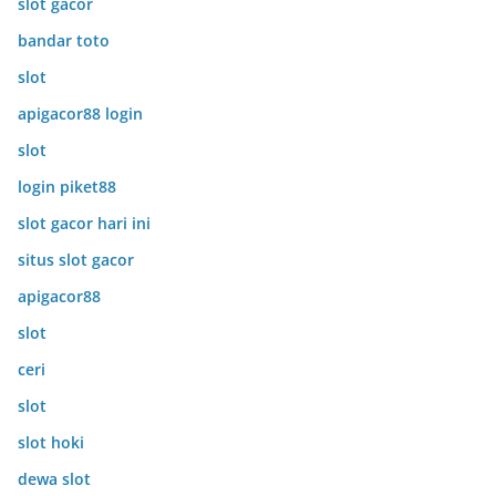
slot gacor
bandar toto
slot
apigacor88 login
slot
login piket88
slot gacor hari ini
situs slot gacor
apigacor88
slot
ceri
slot
slot hoki
dewa slot